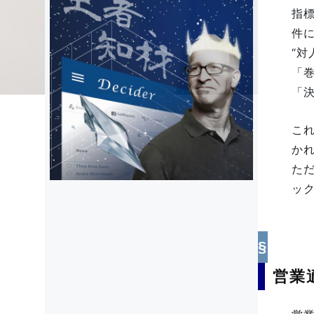
指
件に
“
「
「
こ
か
た
ッ
営業