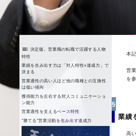
toc
決定版。営業職の転職で活躍する人物
本
特性
業績を生み出す力は「対人特性×達成力」で
営
決まる
を
営業適性の高い人ほど他の職種との互換性
は低い傾向
獲得能力を左右する対人コミュニケーショ
ン能力
営業適性を支えるベース特性
業績
“勝てる”営業活動を生み出す達成力
高