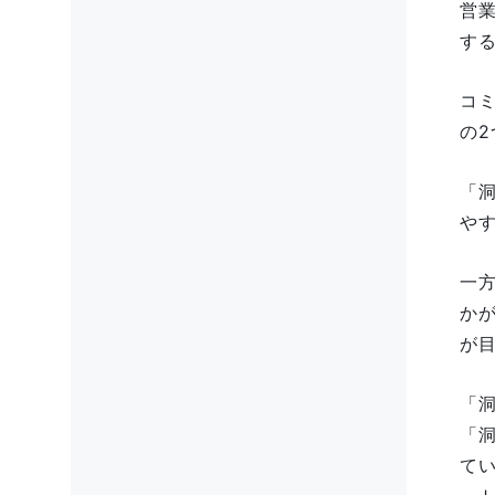
営
す
コ
の2
「
や
一
か
が
「
「
て