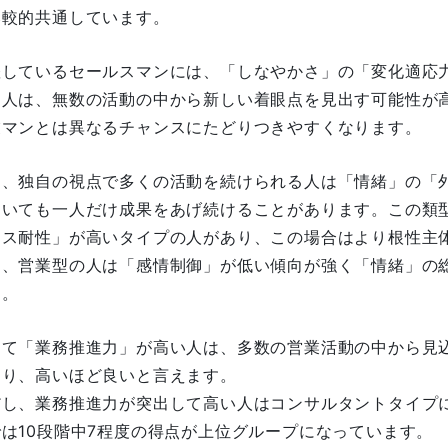
比較的共通しています。
躍しているセールスマンには、「しなやかさ」の「変化適応
つ人は、無数の活動の中から新しい着眼点を見出す可能性が
業マンとは異なるチャンスにたどりつきやすくなります。
た、独自の視点で多くの活動を続けられる人は「情緒」の「
ていても一人だけ成果をあげ続けることがあります。この類
レス耐性」が高いタイプの人があり、この場合はより根性主
お、営業型の人は「感情制御」が低い傾向が強く「情緒」の
す。
して「業務推進力」が高い人は、多数の営業活動の中から見
おり、高いほど良いと言えます。
だし、業務推進力が突出して高い人はコンサルタントタイプ
では10段階中7程度の得点が上位グループになっています。