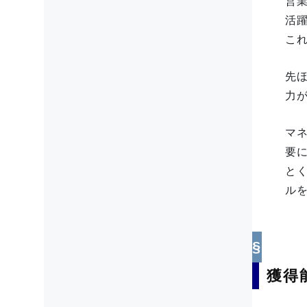
営
活
こ
先
力
マ
要
と
ル
獲得