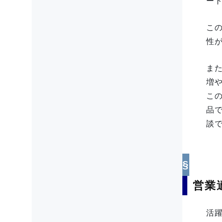
ー
こ
性
ま
増
こ
品
談
営業
活