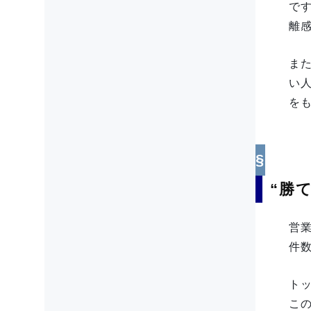
で
離
ま
い
を
“勝
営
件
ト
こ