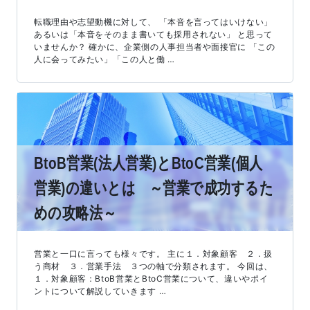
転職理由や志望動機に対して、 「本音を言ってはいけない」
あるいは「本音をそのまま書いても採用されない」 と思って
いませんか？ 確かに、企業側の人事担当者や面接官に 「この
人に会ってみたい」「この人と働 …
BtoB営業(法人営業)とBtoC営業(個人
営業)の違いとは ～営業で成功するた
めの攻略法～
営業と一口に言っても様々です。 主に１．対象顧客 ２．扱
う商材 ３．営業手法 ３つの軸で分類されます。 今回は、
１．対象顧客：BtoB営業とBtoC営業について、違いやポイ
ントについて解説していきます …