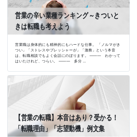
営業の辛い業種ランキング～きついと
きは転職も考えよう
営業職は身体的にも精神的にもハードな仕事。 「ノルマがき
つい」「ストレスやプレッシャーが」「激務」という本音
は、転職相談でもよく会話にのぼります。 ――― わかって
はいたけれど、つらい。 ――― 多分 …
【営業の転職】本音はあり？受かる！
「転職理由」「志望動機」例文集