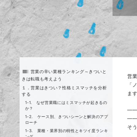
toc
営業の辛い業種ランキング～きついと
営
きは転職も考えよう
「
１．営業はきつい？性格ミスマッチを分析
ま
する
1-1. なぜ営業職にはミスマッチが起きるの
か？
―
1-2. ケース別、きついシーンと解決のアプ
―
ローチ
そ
1-3. 業種・業界別の特性とキツイ度ランキ
ング