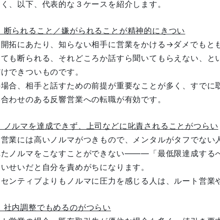
多く、以下、代表的な３ケースを紹介します。
 断られること／嫌がられることが精神的にきつい
規開拓にあたり、知らない相手に営業をかける→ダメでもと
しても断られる、それどころか話すら聞いてもらえない、と
だけできついものです。
の場合、相手と話すための前提が重要なことが多く、すでに
い合わせのある反響営業への転職が有効です。
 ノルマを達成できず、上司などに叱責されることがつらい
規営業には高いノルマがつきもので、メンタルがタフでない
れたノルマをこなすことができない―――「最低限達成する
ないせいだと自分を責めがちになります。
ンセンティブよりもノルマに圧力を感じる人は、ルート営業
 社内調整でもめるのがつらい