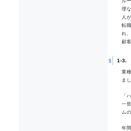
ル
理
人
転
れ
顧
1-
業
ま
「
一
ム
年