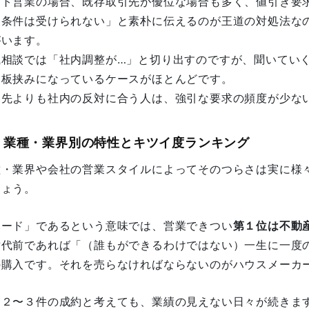
ート営業の場合、既存取引先が優位な場合も多く、値引き要
な条件は受けられない」と素朴に伝えるのが王道の対処法な
がいます。
職相談では「社内調整が…」と切り出すのですが、聞いてい
、板挟みになっているケースがほとんどです。
客先よりも社内の反対に合う人は、強引な要求の頻度が少な
3. 業種・業界別の特性とキツイ度ランキング
種・業界や会社の営業スタイルによってそのつらさは実に様
しょう。
ハード」であるという意味では、営業できつい
第１位は不動
世代前であれば「（誰もができるわけではない）一生に一度
の購入です。それを売らなければならないのがハウスメーカ
間２〜３件の成約と考えても、業績の見えない日々が続きま