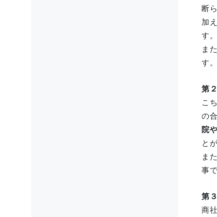
断
加
す
ま
す
第
こ
の
院
と
ま
事
第
商