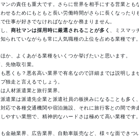
業マンの責任も重大です。さらに世界を相手にする営業とも
合わせるためにもともと長い労働時間がさらに長くなったり
気で仕事が好きでなければなかなか務まりません。
だし、
商社マンは採用時に厳選されることが多く
、ミスマッ
は知られていながらも常に人気職種の上位を占める業種です
のほか、よくあがる業種をいくつか挙げたいと思います。
ず、先物取引業。
くも悪くも？悪名高い業界で有名なので詳細までは説明しま
ップ独走と言えるでしょう。
とは人材派遣業と旅行業界。
材派遣業は派遣先企業と派遣社員の板挟みになることも多く
る対応で各種交通機関や宿泊施設、それに旅行客との間で奔
生しやすい業態で、精神的なハードさは極めて高い業種です
にも金融業界、広告業界、自動車販売など、様々な面できつ