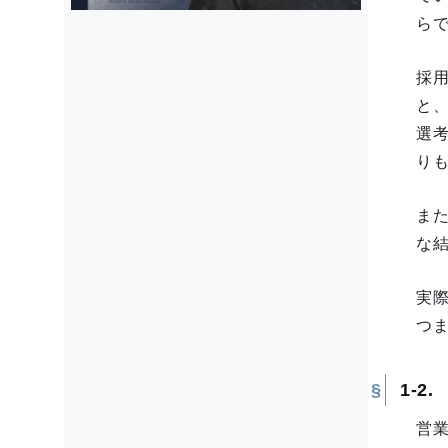
ら
採
と
選
り
ま
な
実
つ
1-
営