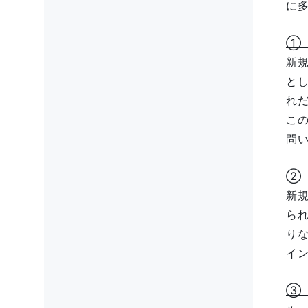
に
①
新
と
れ
こ
問
②
新
ら
り
イ
③