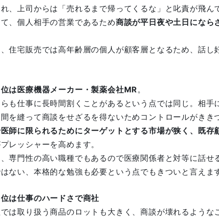
られ、上司からは「売れるまで帰ってくるな」と叱責が飛ん
えて、個人相手の営業であるため
商談が平日夜や土日になら
。
た、住宅販売では高年齢層の個人が顧客層となるため、話し
。
２位は医療機器メーカー・製薬会社MR
。
ちらも仕事に長時間割くことがあるという点では同じ。相手
合間を縫って商談をせざるを得ないためコントロールがきき
や医師に限られるためにターゲットとする市場が狭く、既存
がプレッシャーを高めます。
た、専門性の高い職種でもあるので医療関係者と対等に話せ
ではない、本格的な勉強も必要という点でもきついと言えま
３位は仕事のハードさで商社
社では取り扱う商品のロットも大きく、商談が壊れるような