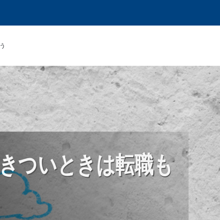
う
きついときは転職も