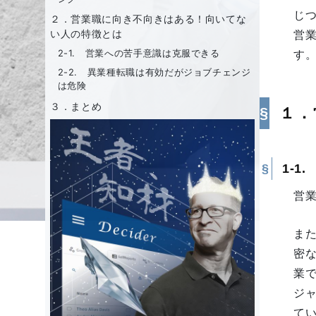
じ
２．営業職に向き不向きはある！向いてな
営
い人の特徴とは
す
2-1. 営業への苦手意識は克服できる
2-2. 異業種転職は有効だがジョブチェンジ
は危険
３．まとめ
１．
1-
営
ま
密
業
ジ
て