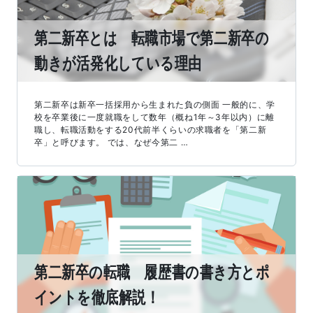
第二新卒とは 転職市場で第二新卒の
動きが活発化している理由
第二新卒は新卒一括採用から生まれた負の側面 一般的に、学
校を卒業後に一度就職をして数年（概ね1年～3年以内）に離
職し、転職活動をする20代前半くらいの求職者を「第二新
卒」と呼びます。 では、なぜ今第二 …
第二新卒の転職 履歴書の書き方とポ
イントを徹底解説！