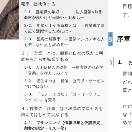
職率」は比例する
目
2-1. 営業職の年収 ―法人営業×無形
す
商材が高いけど保険や不動産も―
2-2. 年収が上がる資格とは －営業職で深
く広く活躍するためには－
序章
2-3. 営業の離職率 ―営業マンはデキる人
もデキない人も辞める―
３．「営業」とは、顧客と自社の双方に利
益をもたらす職業である
1.
3-1. ＡＩＤＭＡの法則 ―顧客側の視点で
冒
「営業」を考えてみよう―
3-2. 提供すべき「価値」は商品・サービス
ど
だけではない
質
3-3. 「モノ」ではなく「コト（＝ソリュー
ション）」を売る
た
４．営業の「仕事」は７段階のプロセスを
な
踏んではじめて完結する
め
4-1. プランニング（情報収集と仮説設定、
顧客の想定・リスト化）