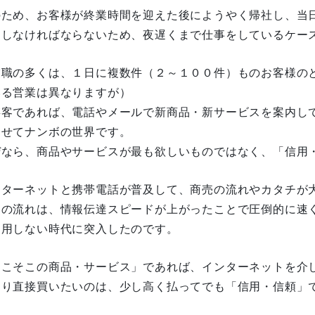
のため、お客様が終業時間を迎えた後にようやく帰社し、当
をしなければならないため、夜遅くまで仕事をしているケー
業職の多くは、１日に複数件（２～１００件）ものお客様の
いる営業は異なりますが）
存客であれば、電話やメールで新商品・新サービスを案内し
わせてナンボの世界です。
ぜなら、商品やサービスが最も欲しいものではなく、「信用
ンターネットと携帯電話が普及して、商売の流れやカタチが
売の流れは、情報伝達スピードが上がったことで圧倒的に速
通用しない時代に突入したのです。
そこそこの商品・サービス」であれば、インターネットを介
まり直接買いたいのは、少し高く払ってでも「信用・信頼」