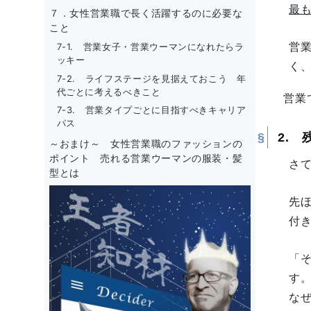
最
７．女性営業職で長く活躍するのに必要な
こと
営
7-1. 営業女子・営業ウーマンになれたらラ
ッキー
く
7-2. ライフステージを見据えておこう 年
代ごとに考えるべきこと
営業
7-3. 営業タイプごとに目指すべきキャリア
パス
2.
～おまけ～ 女性営業職のファッションの
ポイント 売れる営業ウーマンの服装・髪
さ
型とは
先
付
「
す
な