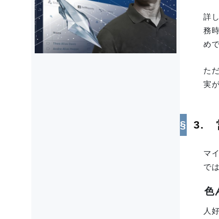
詳
務
め
た
実
3.
マ
で
色
人