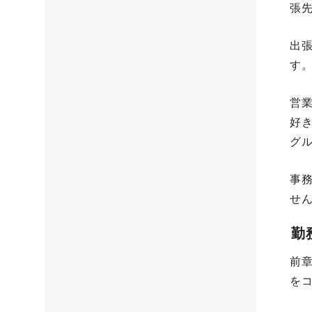
張
出
す
営
好
グ
事
せ
勤
前
を