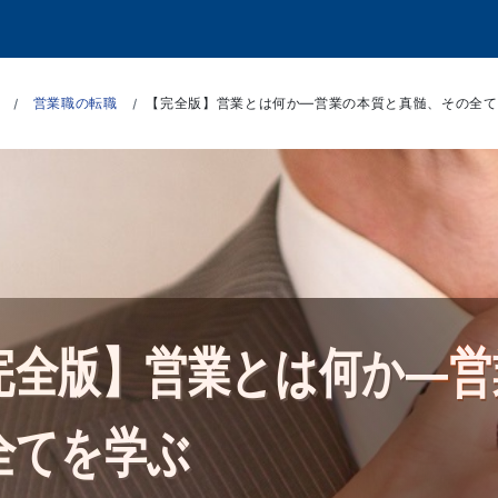
営業職の転職
【完全版】営業とは何か―営業の本質と真髄、その全て
完全版】営業とは何か―営
全てを学ぶ