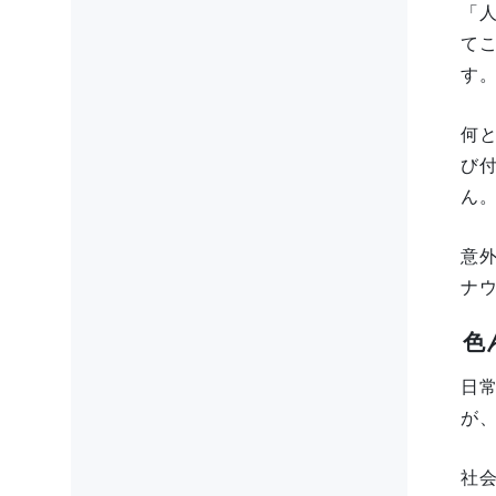
「
て
す
何
び
ん
意
ナ
色
日
が
社