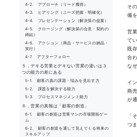
4-2. アプローチ（リード獲得）
そ
4-3. ヒアリング（ニーズ把握・明確化）
備
4-4. プレゼンテーション（解決策の提案）
4-5. クロージング（解決策の合意・契約の
営
締結）
て
4-6. アクション（商品・サービスの納品・
既
実行）
合
4-7. アフターフォロー
な
５．デキる営業とデキない営業の違いは３
つの能力の差にある
5-1. 顧客の真の課題・悩みを見出す力
イ
5-2. 課題を解決する能力
商
5-3. プロセスマネジメント能力
が
６．営業の真髄は「顧客の創造」
6-1. 顧客の創造は営業マンの市場開拓ゲー
「
ム
つ
6-2. 顧客の創造を通して見えてくる将来の
スキルアップ