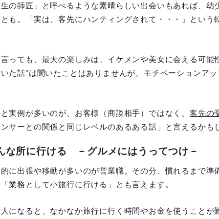
人生の師匠」と呼べるような素晴らしい出会いもあれば、幼
ことも。「実は、客先にハンティングされて・・・」という
。
と言っても、最大の楽しみは、イケメンや美女に会える可能
付いた話”は聞いたことはありませんが、モチベーションア
。
外と実例が多いのが、お客様（商談相手）ではなく、
客先の
ウンサーとの関係と同じレベルのあるある話」と言えるかも
んな所に行ける －グルメにはうってつけ－
常的に出張や移動が多いのが営業職。その分、慣れるまで準
、「業務として小旅行に行ける」とも言えます。
会人になると、なかなか旅行に行く時間やお金を使うことが