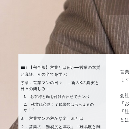
toc
【完全版】営業とは何か―営業の本質
営
と真髄、その全てを学ぶ
ま
序章．営業マンの日々 －新３Kの真実と
日々の楽しみ－
会社
1. お客様と顔を付け合わせてナンボ
「
2. 残業は必然！？残業代はもらえるの
か！？
「
3. 営業マンの密かな楽しみとは
と
２．営業の「難易度と年収」「難易度と離